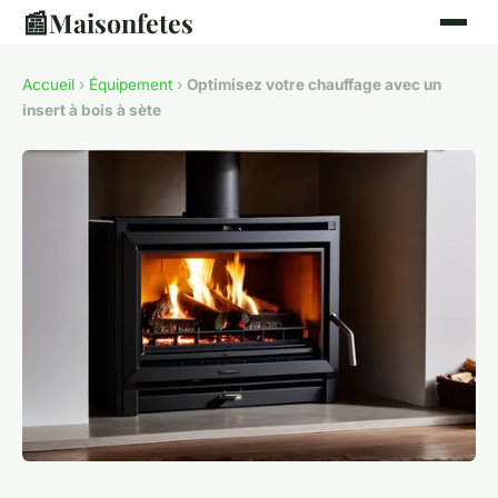
📰
Maisonfetes
Accueil
›
Équipement
›
Optimisez votre chauffage avec un
insert à bois à sète