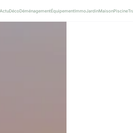
Actu
Déco
Déménagement
Équipement
Immo
Jardin
Maison
Piscine
Tr