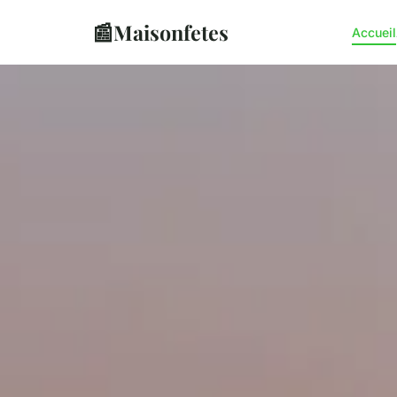
📰
Maisonfetes
Accueil