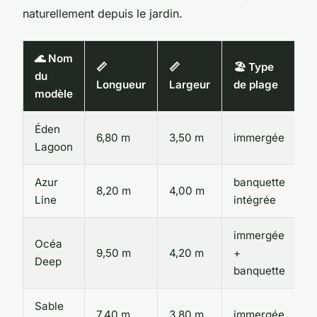
naturellement depuis le jardin.
🌊 Nom
📏
📏
🏖️ Type

du
Longueur
Largeur
de plage
c
modèle
Éden
6,80 m
3,50 m
immergée
d
Lagoon
Azur
banquette
d
8,20 m
4,00 m
Line
intégrée
f
immergée
Océa
s
9,50 m
4,20 m
+
Deep
c
banquette
Sable
d
7,40 m
3,80 m
immergée